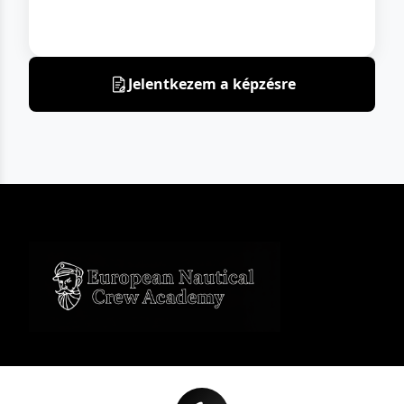
Jelentkezem a képzésre
Navigáció