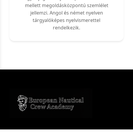
mellett megoldásközpontú szemlélet
jellemzi. Angol és német nyelven
tárgyalóképes nyelvismerettel
rendelkezik.