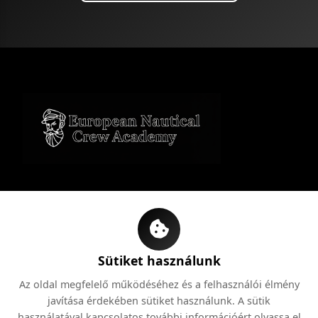
Navigáció
Home
Sütiket használunk
Tanfolyamok
Rólunk
Az oldal megfelelő működéséhez és a felhasználói élmény
Kapcsolat
javítása érdekében sütiket használunk. A sütik
használatával kapcsolatos további információért olvassa el